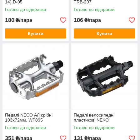
14) D-05
TRB-207
Готово до відправки
Готово до відправки
180
186
₴/пара
₴/пара
Купити
Купити
Педалі NECO АЛ срібні
Педалі велосипедні
103х72мм, WР895
пластикові NEKO
Готово до відправки
Готово до відправки
351
131
₴/пара
₴/пара