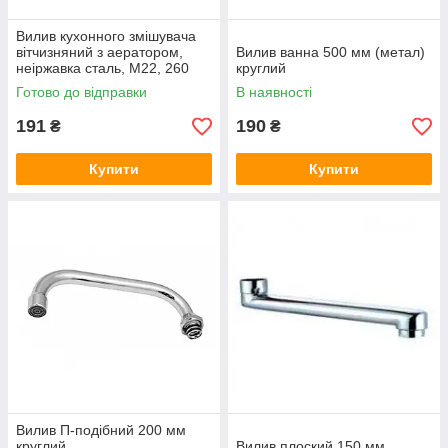
Вилив кухонного змішувача
вітчизняний з аератором,
Вилив ванна 500 мм (метал)
неіржавка сталь, М22, 260
круглий
мм
Готово до відправки
В наявності
191
190
₴
₴
Купити
Купити
Вилив П-подібний 200 мм
круглий
Вилив плоский 150 мм