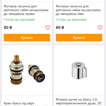
Футорка латунна для
Футорка латунна для
кріплення гайки ексцентрика
кріплення гайки ексцентрика
до змішувача права
до змішувача ліва
Готово до відправки
Готово до відправки
80
80
₴
₴
Купити
Купити
Флажок ручка на буксу J.G.
Кран букса під євро
европереключеннія душа, 20