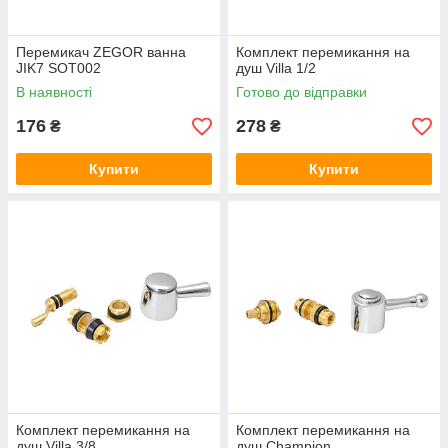
Перемикач ZEGOR ванна
Комплект перемикання на
JIK7 SOT002
душ Villa 1/2
В наявності
Готово до відправки
176
278
₴
₴
Купити
Купити
Комплект перемикання на
Комплект перемикання на
душ Villa 3/8
душ Champion