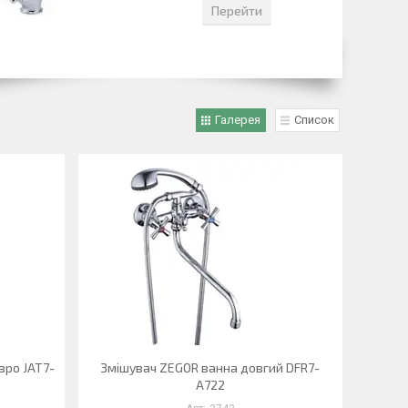
Перейти
Галерея
Список
вро JAT7-
Змішувач ZEGOR ванна довгий DFR7-
A722