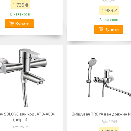
2461
1 735 ₴
1 989 ₴
В наявності
В наявності
Купити
Купити
ч SOLONE ван кор JAT3-A094
Змішувач TROYA ван довжин N
(неірж)
1769
2512