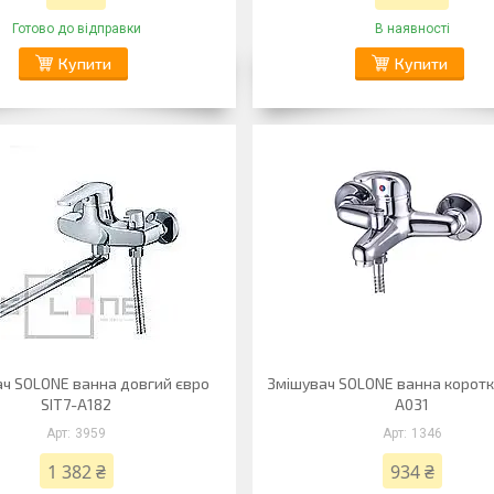
Готово до відправки
В наявності
Купити
Купити
ч SOLONE ванна довгий євро
Змішувач SOLONE ванна коротк
SIT7-A182
A031
3959
1346
1 382 ₴
934 ₴