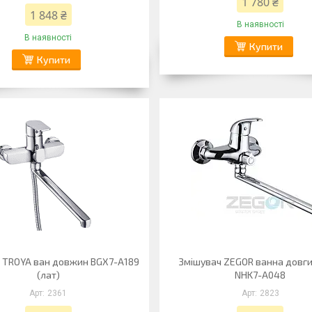
1 780 ₴
1 848 ₴
В наявності
В наявності
Купити
Купити
 TROYA ван довжин BGX7-A189
Змішувач ZEGOR ванна довги
(лат)
NHK7-А048
2361
2823