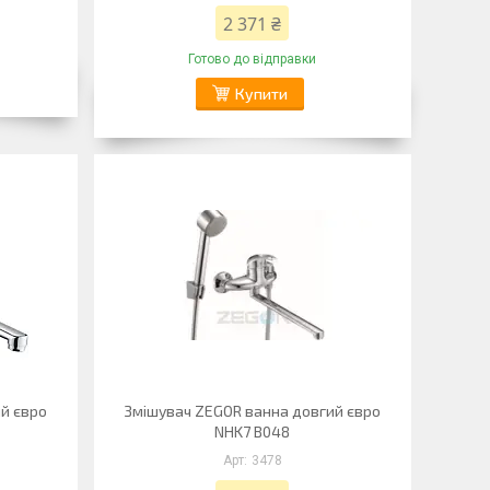
2 371 ₴
Готово до відправки
Купити
й євро
Змішувач ZEGOR ванна довгий євро
NHK7 B048
3478