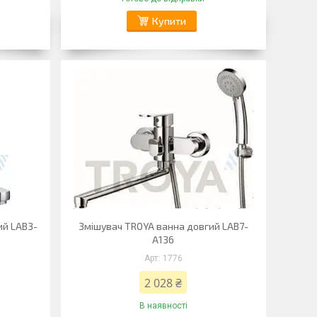
Купити
ий LAB3-
Змішувач TROYA ванна довгий LAB7-
A136
1776
2 028 ₴
В наявності