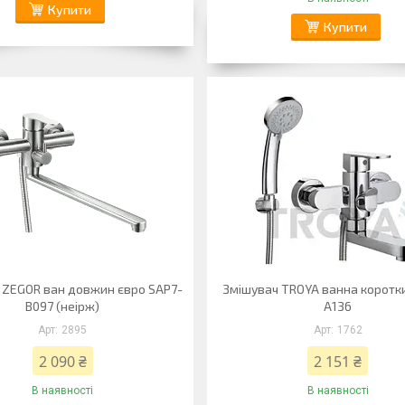
Купити
Купити
 ZEGOR ван довжин євро SAP7-
Змішувач TROYA ванна коротк
B097 (неірж)
A136
2895
1762
2 090 ₴
2 151 ₴
В наявності
В наявності