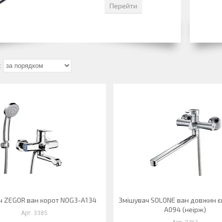
Перейти
ч ZEGOR ван корот NOG3-A134
Змішувач SOLONE ван довжин є
A094 (неірж)
3385