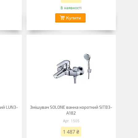
В наявності
Купити
ий LUN3-
Змішувач SOLONE ванна короткий SITB3-
A182
1505
1 487 ₴