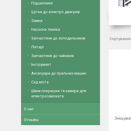
Підшипники
Щітки до електро двигунів.
Замки
Насосна техніка
Запчастини до холодильників
Ліхтарі
Запчастини до чайників
Інструмент
Аксесуари до пральних машин
Сад міста
Шини покришки та камери для
електросамоката
О нас
Змішува
Отзывы