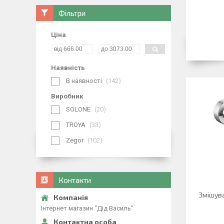
Фільтри
Ціна
Наявність
В наявності
142
Виробник
SOLONE
20
TROYA
33
Zegor
102
Контакти
Змішува
Інтернет магазин "Дід Василь"