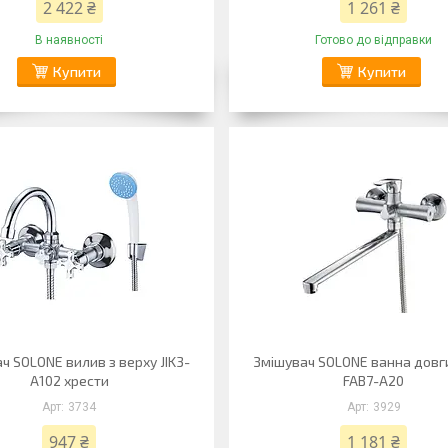
2 422 ₴
1 261 ₴
В наявності
Готово до відправки
Купити
Купити
ч SOLONE вилив з верху JIK3-
Змішувач SOLONE ванна довг
A102 хрести
FAB7-A20
3734
3929
947 ₴
1 181 ₴