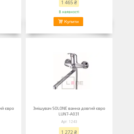
1 465 ₴
В наявності
Купити
ий євро
Змішувач SOLONE ванна довгий євро
LUN7-A031
1243
1 272 ₴