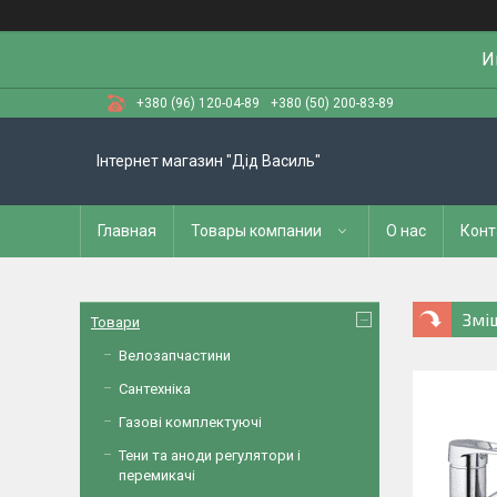
И
+380 (96) 120-04-89
+380 (50) 200-83-89
Інтернет магазин "Дід Василь"
Главная
Товары компании
О нас
Конт
Змі
Товари
Велозапчастини
Сантехніка
Газові комплектуючі
Тени та аноди регулятори і
перемикачі