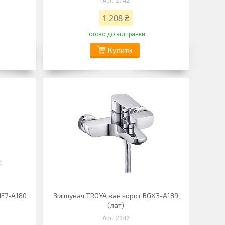
2742
1 208 ₴
Готово до відправки
Купити
IF7-A180
Змішувач TROYA ван корот BGX3-A189
(лат)
2342