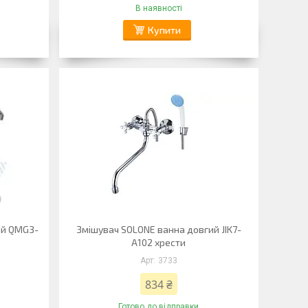
В наявності
Купити
ий QMG3-
Змішувач SOLONE ванна довгий JIK7-
A102 хрести
3733
834 ₴
Готово до відправки