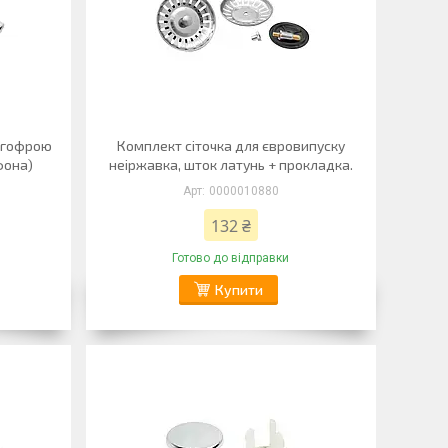
з гофрою
Комплект сіточка для євровипуску
фона)
неіржавка, шток латунь + прокладка.
0000010880
132 ₴
Готово до відправки
Купити