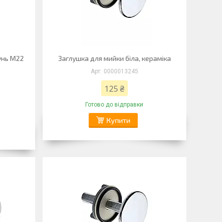
унь М22
Заглушка для мийки біла, кераміка
0000013245
125 ₴
Готово до відправки
Купити