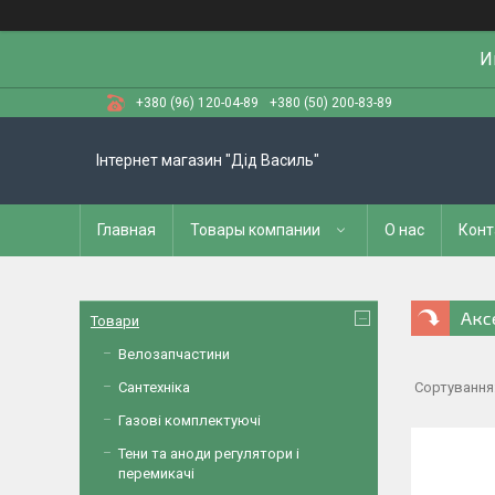
И
+380 (96) 120-04-89
+380 (50) 200-83-89
Інтернет магазин "Дід Василь"
Главная
Товары компании
О нас
Конт
Акс
Товари
Велозапчастини
Сантехніка
Газові комплектуючі
Тени та аноди регулятори і
перемикачі