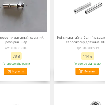
вросетки латунний, хромний,
Кріпильна гайка-болт (подовж
розбірна+шар
евросифону довжина 70
0000010883
0000012219
78 ₴
114 ₴
Готово до відправки
Готово до відправки
Купити
Купити