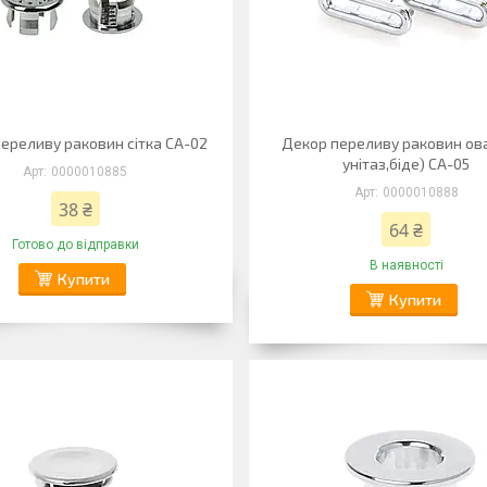
ереливу раковин сітка СА-02
Декор переливу раковин ова
унітаз,біде) СА-05
0000010885
0000010888
38 ₴
64 ₴
Готово до відправки
В наявності
Купити
Купити