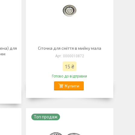
ена) для
Сіточка для сміття в мийку мала
 мм
0000010872
15 ₴
Готово до відправки
Купити
Топ продаж