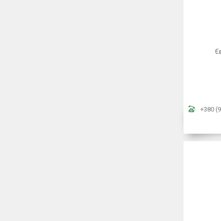
Є
+380 (9