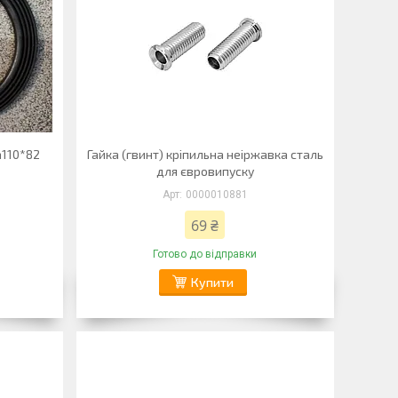
а110*82
Гайка (гвинт) кріпильна неіржавка сталь
для євровипуску
0000010881
69 ₴
Готово до відправки
Купити