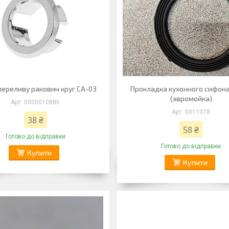
переливу раковин круг СА-03
Прокладка кухонного сифон
(эвромойка)
0000010886
0011078
38 ₴
58 ₴
Готово до відправки
Готово до відправки
Купити
Купити