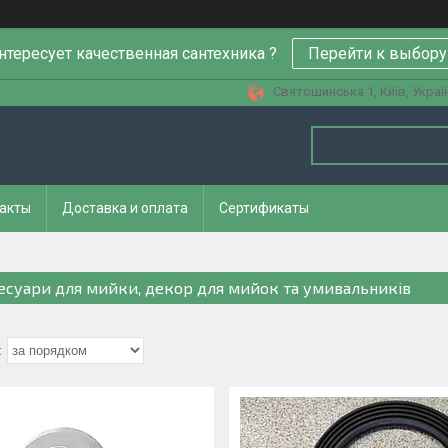
нтересует качественная сантехника ?
Перейти к выбору
Святошинська 1, Київ, Украї
акты
Доставка и оплата
Сертификаты
есуари для мийки, декор для мийок та умивальників