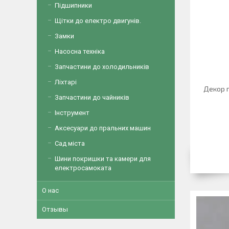
Підшипники
Щітки до електро двигунів.
Замки
Насосна техніка
Запчастини до холодильників
Ліхтарі
Декор 
Запчастини до чайників
Інструмент
Аксесуари до пральних машин
Сад міста
Шини покришки та камери для
електросамоката
О нас
Отзывы