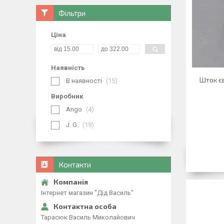
Фільтри
Ціна
Наявність
Шток є
В наявності
15
Виробник
Ango
4
J. G.
19
Контакти
Інтернет магазин "Дід Василь"
Тарасюк Василь Миколайович