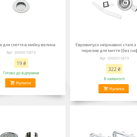
а для сміття в мийку велика
Євровипуск неіржавкої сталі.
перелив для миття (без си
0000010873
0000010879
19 ₴
322 ₴
Готово до відправки
В наявності
Купити
Купити