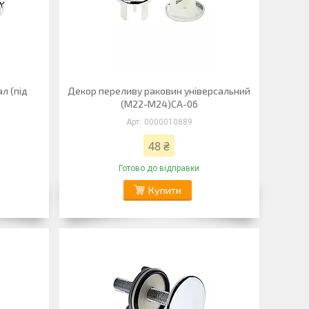
л (під
Декор переливу раковин універсальний
(М22-М24)СА-06
0000010889
48 ₴
Готово до відправки
Купити