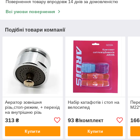
Повернення товару впродовж 14 днів за домовленістю
Всі умови повернення
Подібні товари компанії
Аератор зовнішня
Набір катафотів і стоп на
Пере
різь,стоп-режим, + перехід
велосипед
М22
на внутрішню різь
313
93
166
₴
₴/комплект
Купити
Купити