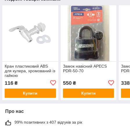
Кран пластиковий ABS
Замок навісний APECS
Замо
для кулера, хромований із
PDR-50-70
PDR
гайкою
116
550
338
₴
₴
Купити
Купити
Про нас
99% позитивних з 407 відгуків за рік