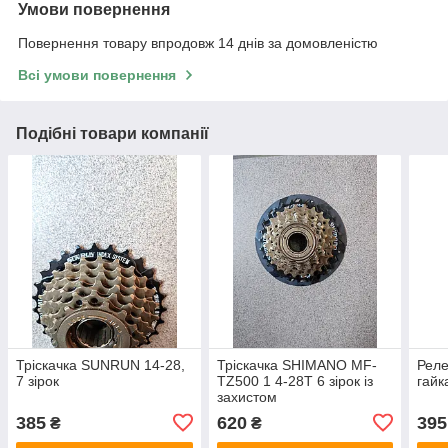
Умови повернення
Повернення товару впродовж 14 днів за домовленістю
Всі умови повернення
Подібні товари компанії
Тріскачка SUNRUN 14-28,
Тріскачка SHIMANO MF-
Реле
7 зірок
TZ500 1 4-28Т 6 зірок із
гайк
захистом
385
620
395
₴
₴