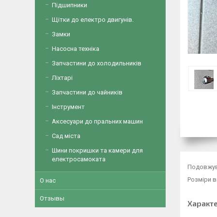
Підшипники
Щітки до електро двигунів.
Замки
Насосна техніка
Запчастини до холодильників
Ліхтарі
Запчастини до чайників
Інструмент
Аксесуари до пральних машин
Сад міста
Шини покришки та камери для
електросамоката
Подовжува
Розміри в
О нас
Отзывы
Характ