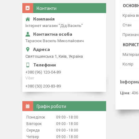
ОСНОВН
Контакти
Країна 
Стан
Інтернет магазин "Дід Василь"
Признач
Тарасюк Василь Миколайович
КОРИСТ
Матеріа
Святошинська 1, Київ, Україна
Колір
+380 (96) 120-04-89
Viber
Інформ
+380 (50) 200-83-89
Ціна:
436
Графік роботи
Понеділок
09:00
18:00
Вівторок
09:00
18:00
Середа
09:00
18:00
Четвер
09:00
18:00