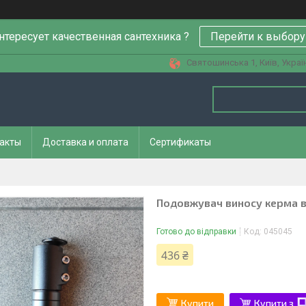
нтересует качественная сантехника ?
Перейти к выбору
Святошинська 1, Київ, Украї
акты
Доставка и оплата
Сертификаты
Подовжувач виносу керма в
Готово до відправки
Код:
045045
436 ₴
Купити
Купити з