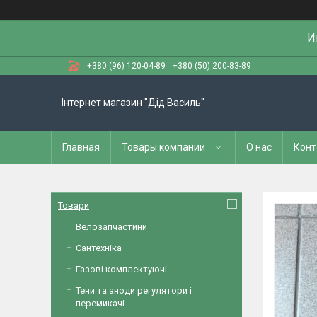
И
+380 (96) 120-04-89
+380 (50) 200-83-89
Інтернет магазин "Дід Василь"
Главная
Товары компании
О нас
Конт
Товари
Велозапчастини
Сантехніка
Газові комплектуючі
Тени та аноди регулятори і
перемикачі