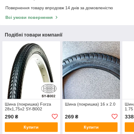
Повернення товару впродовж 14 днів за домовленістю
Всі умови повернення
Подібні товари компанії
Шина (покришка) Forza
Шина (покришка) 16 х 2.0
Шина
28х1,75х2 SY-B002
1.75
290
269
338
₴
₴
Купити
Купити