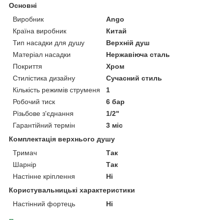
Основні
Виробник
Ango
Країна виробник
Китай
Тип насадки для душу
Верхній душ
Матеріал насадки
Нержавіюча сталь
Покриття
Хром
Стилістика дизайну
Сучасний стиль
Кількість режимів струменя
1
Робочий тиск
6 бар
Різьбове з'єднання
1/2"
Гарантійний термін
3 міс
Комплектація верхнього душу
Тримач
Так
Шарнір
Так
Настінне кріплення
Ні
Користувальницькі характеристики
Настінний фортець
Ні