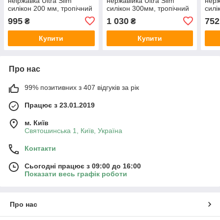
неіржавка Ultra Slim
нержавійка Ultra Slim
нерж
силікон 200 мм, тропічний
силікон 300мм, тропічний
силі
душ С-07Z
душ С-07Y
душ
995
1 030
752
₴
₴
Купити
Купити
Про нас
99% позитивних з 407 відгуків за рік
Працює з 23.01.2019
м. Київ
Святошинська 1, Київ, Україна
Контакти
Сьогодні працює з 09:00 до 16:00
Показати весь графік роботи
Про нас