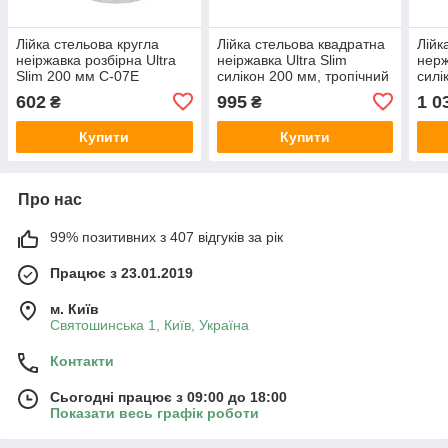
Лійка стельова кругла
Лійка стельова квадратна
Лійк
неіржавка розбірна Ultra
неіржавка Ultra Slim
нерж
Slim 200 мм С-07Е
силікон 200 мм, тропічний
силі
душ С-07Z
душ
602
995
1 0
₴
₴
Купити
Купити
Про нас
99% позитивних з 407 відгуків за рік
Працює з 23.01.2019
м. Київ
Святошинська 1, Київ, Україна
Контакти
Сьогодні працює з 09:00 до 18:00
Показати весь графік роботи