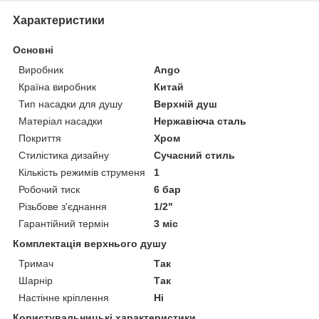
Характеристики
Основні
Виробник
Ango
Країна виробник
Китай
Тип насадки для душу
Верхній душ
Матеріал насадки
Нержавіюча сталь
Покриття
Хром
Стилістика дизайну
Сучасний стиль
Кількість режимів струменя
1
Робочий тиск
6 бар
Різьбове з'єднання
1/2"
Гарантійний термін
3 міс
Комплектація верхнього душу
Тримач
Так
Шарнір
Так
Настінне кріплення
Ні
Користувальницькі характеристики