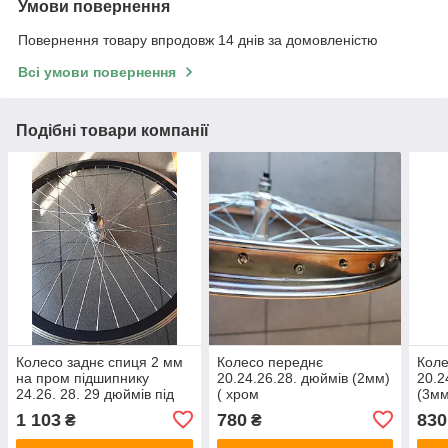
Умови повернення
Повернення товару впродовж 14 днів за домовленістю
Всі умови повернення
Подібні товари компанії
Колесо заднє спиця 2 мм
Колесо переднє
Коле
на пром підшипнику
20.24.26.28. дюймів (2мм)
20.2
24.26. 28. 29 дюймів під
( хром
(3м
дискове гальмо
1 103
780
830
₴
₴