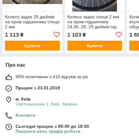
Колесо заднє 28 дюймів
Колесо заднє спиця 2 мм
Коле
на пром підшипнику спиця
на пром підшипнику
втул
2 мм
24.26. 28. 29 дюймів під
обод
дискове гальмо
дюй
1 113
1 103
1 6
₴
₴
REP
Купити
Купити
Про нас
99% позитивних з 410 відгуків за рік
Працює з 23.01.2019
м. Київ
Святошинська 1, Київ, Україна
Контакти
Сьогодні працює з 09:00 до 18:00
Показати весь графік роботи