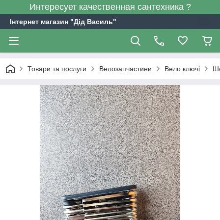
Интересует качественная сантехника ?
Інтернет магазин "Дід Василь"
Товари та послуги
Велозапчастини
Вело ключі
Ш