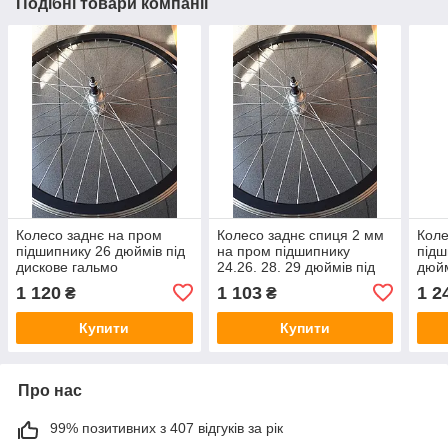
Подібні товари компанії
Колесо заднє на пром
Колесо заднє спиця 2 мм
Коле
підшипнику 26 дюймів під
на пром підшипнику
підш
дискове гальмо
24.26. 28. 29 дюймів під
дюйм
дискове гальмо
1 120
1 103
1 2
₴
₴
Купити
Купити
Про нас
99% позитивних з 407 відгуків за рік