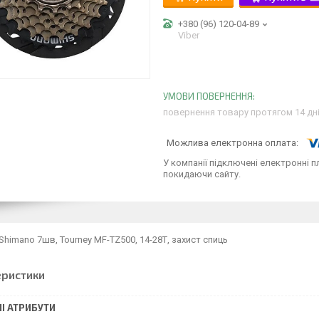
+380 (96) 120-04-89
Viber
повернення товару протягом 14 дн
У компанії підключені електронні п
покидаючи сайту.
 Shimano 7шв, Tourney MF-TZ500, 14-28Т, захист спиць
еристики
І АТРИБУТИ