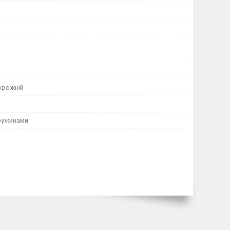
орожній
ружинами