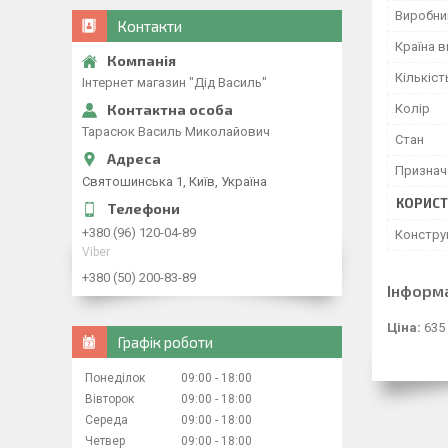
Виробни
Контакти
Країна 
Кількіст
Інтернет магазин "Дід Василь"
Колір
Тарасюк Василь Миколайович
Стан
Признач
Святошинська 1, Київ, Україна
КОРИСТ
+380 (96) 120-04-89
Констру
Viber
+380 (50) 200-83-89
Інформ
Ціна:
635
Графік роботи
Понеділок
09:00
18:00
Вівторок
09:00
18:00
Середа
09:00
18:00
Четвер
09:00
18:00