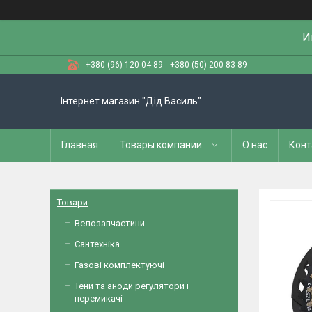
И
+380 (96) 120-04-89
+380 (50) 200-83-89
Інтернет магазин "Дід Василь"
Главная
Товары компании
О нас
Конт
Товари
Велозапчастини
Сантехніка
Газові комплектуючі
Тени та аноди регулятори і
перемикачі