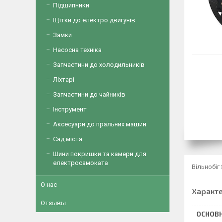
Підшипники
Щітки до електро двигунів.
Замки
Насосна техніка
Запчастини до холодильників
Ліхтарі
Запчастини до чайників
Інструмент
Аксесуари до пральних машин
Сад міста
Шини покришки та камери для
електросамоката
Вільнобіг
О нас
Характ
Отзывы
ОСНОВН