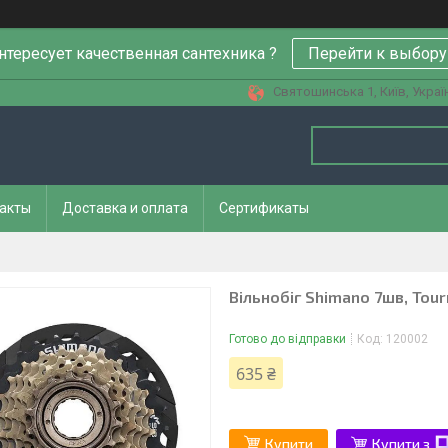
нтересует качественная сантехника ?
Перейти к выбору
Святошинська 1, Київ, Украї
акты
Доставка и оплата
Сертификаты
Вільнобіг Shimano 7шв, Tou
Готово до відправки
Код:
120002
635 ₴
Купити
Купити з