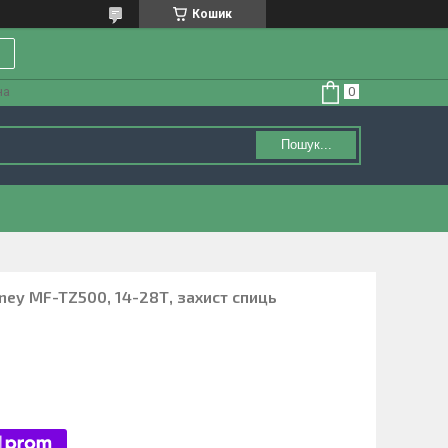
Кошик
на
Пошук...
rney MF-TZ500, 14-28Т, захист спиць