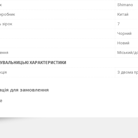
к
Shimano
виробник
Китай
ь зірок
7
Чорний
Новий
ення
Міський/д
УВАЛЬНИЦЬКІ ХАРАКТЕРИСТИКИ
кція
З двома п
ація для замовлення
 ₴