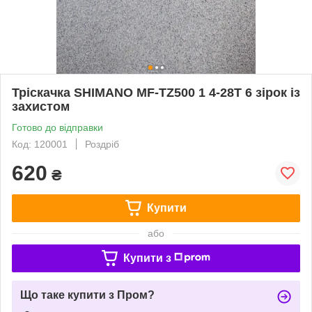
Тріскачка SHIMANO MF-TZ500 1 4-28Т 6 зірок із
захистом
Готово до відправки
Код: 120001
Роздріб
620
₴
Купити
або
Купити з
Що таке купити з Пром?