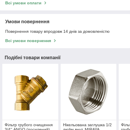
Всі умови оплати
Умови повернення
Повернення товару впродовж 14 днів за домовленістю
Всі умови повернення
Подібні товари компанії
Фільтр грубого очищення
Нікельована заглушка 1/2
Філь
3/4'' ANGO (посилений)
дюйм внут. MIRAYA
груб