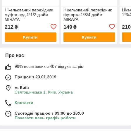
Нікельований перехідник
Нікельований перехідник
Ніке
муфта ред 1*1/2 дюйм
футорка 1*3/4 дюйм
1*3/
MIRAYA
MIRAYA
212
149
210
₴
₴
Купити
Купити
Про нас
99% позитивних з 407 відгуків за рік
Працює з 23.01.2019
м. Київ
Святошинська 1, Київ, Україна
Контакти
Сьогодні працює з 09:00 до 16:00
Показати весь графік роботи