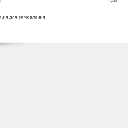
л
Гума
ація для замовлення