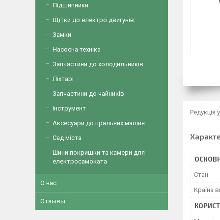
Підшипники
Щітки до електро двигунів.
Замки
Насосна техніка
Запчастини до холодильників
Ліхтарі
Запчастини до чайників
Інструмент
Редукція 
Аксесуари до пральних машин
Характ
Сад міста
Шини покришки та камери для
ОСНОВН
електросамоката
Стан
О нас
Країна 
Отзывы
КОРИСТ