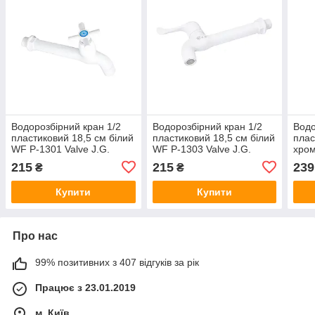
Водорозбірний кран 1/2
Водорозбірний кран 1/2
Водо
пластиковий 18,5 см білий
пластиковий 18,5 см білий
плас
WF Р-1301 Valve J.G.
WF Р-1303 Valve J.G.
хро
Valv
215
215
239
₴
₴
Купити
Купити
Про нас
99% позитивних з 407 відгуків за рік
Працює з 23.01.2019
м. Київ