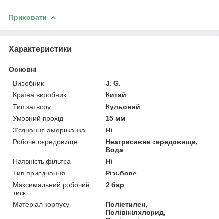
Приховати
Характеристики
Основні
Виробник
J. G.
Країна виробник
Китай
Тип затвору
Кульовий
Умовний прохід
15 мм
З'єднання американка
Ні
Робоче середовище
Неагресивне середовище,
Вода
Наявність фільтра
Ні
Тип приєднання
Різьбове
Максимальний робочий
2 бар
тиск
Матеріал корпусу
Поліетилен,
Полівінілхлорид,