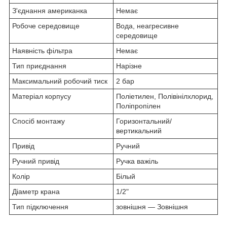
З'єднання американка
Немає
Робоче середовище
Вода, неагресивне
середовище
Наявність фільтра
Немає
Тип приєднання
Нарізне
Максимальний робочий тиск
2 бар
Матеріал корпусу
Поліетилен, Полівінілхлорид,
Поліпропілен
Спосіб монтажу
Горизонтальний/
вертикальний
Привід
Ручний
Ручний привід
Ручка важіль
Колір
Білый
Діаметр крана
1/2"
Тип підключення
зовнішня — Зовнішня