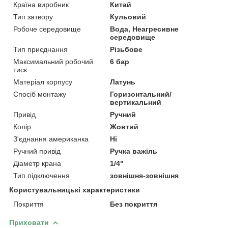
Країна виробник
Китай
Тип затвору
Кульовий
Робоче середовище
Вода, Неагресивне
середовище
Тип приєднання
Різьбове
Максимальний робочий
6 бар
тиск
Матеріал корпусу
Латунь
Спосіб монтажу
Горизонтальний/
вертикальний
Привід
Ручний
Колір
Жовтий
З'єднання американка
Ні
Ручний привід
Ручка важіль
Діаметр крана
1/4"
Тип підключення
зовнішня-зовнішня
Користувальницькі характеристики
Покриття
Без покриття
Приховати