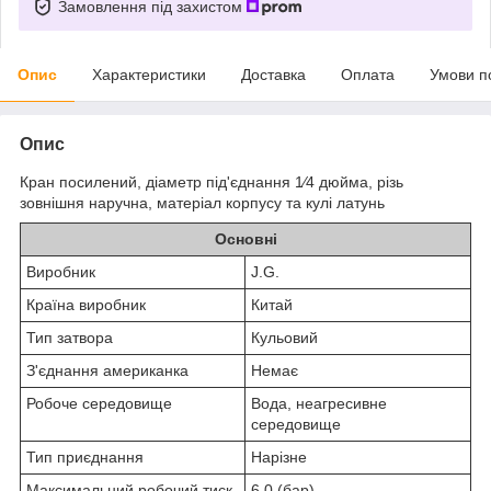
Замовлення під захистом
Опис
Характеристики
Доставка
Оплата
Умови п
Опис
Кран посилений, діаметр під'єднання 1⁄4 дюйма, різь
зовнішня наручна, матеріал корпусу та кулі латунь
Основні
Виробник
J.G.
Країна виробник
Китай
Тип затвора
Кульовий
З'єднання американка
Немає
Робоче середовище
Вода, неагресивне
середовище
Тип приєднання
Нарізне
Максимальний робочий тиск
6.0 (бар)