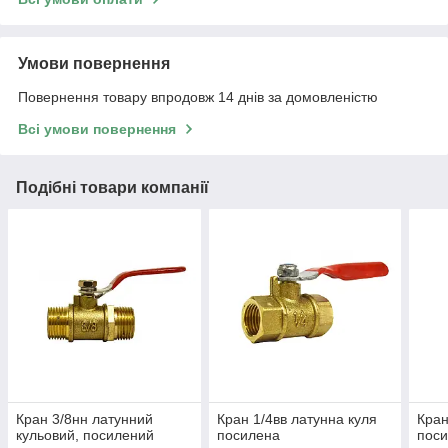
Умови повернення
Повернення товару впродовж 14 днів за домовленістю
Всі умови повернення
Подібні товари компанії
Кран 3/8нн латунний
Кран 1/4вв латунна куля
Кран
кульовий, посилений
посилена
пос