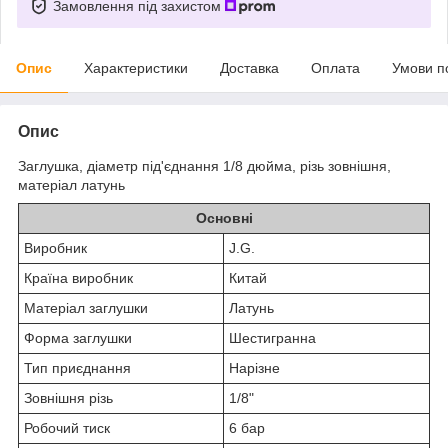
Замовлення під захистом
Опис
Характеристики
Доставка
Оплата
Умови п
Опис
Заглушка, діаметр під'єднання 1/8 дюйма, різь зовнішня,
матеріал латунь
Основні
Виробник
J.G.
Країна виробник
Китай
Матеріал заглушки
Латунь
Форма заглушки
Шестигранна
Тип приєднання
Нарізне
Зовнішня різь
1/8"
Робочий тиск
6 бар