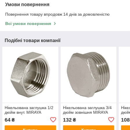
Умови повернення
Повернення товару впродовж 14 днів за домовленістю
Всі умови повернення
Подібні товари компанії
Нікельована заглушка 1/2
Нікельована заглушка 3/4
Ніке
дюйм внут. MIRAYA
дюйм зовнішня MIRAYA
дюйм
64
132
108
₴
₴
Купити
Купити