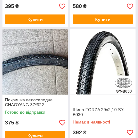
395
580
₴
₴
Купити
Купити
Покришка велосипедна
CHAOYANG 37*622
Шина FORZA 29х2,10 SY-
Готово до відправки
В030
375
Немає в наявності
₴
392
₴
Купити