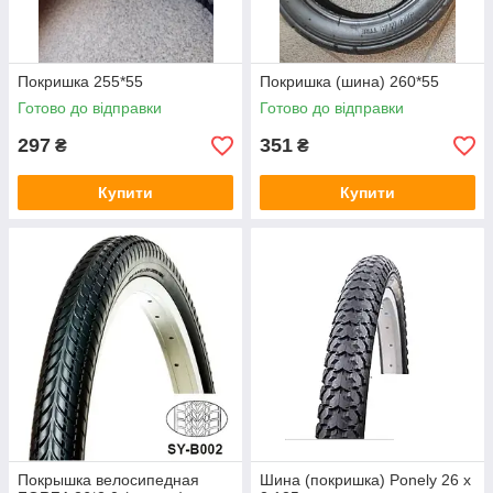
Покришка 255*55
Покришка (шина) 260*55
Готово до відправки
Готово до відправки
297
351
₴
₴
Купити
Купити
Покрышка велосипедная
Шина (покришка) Ponely 26 х