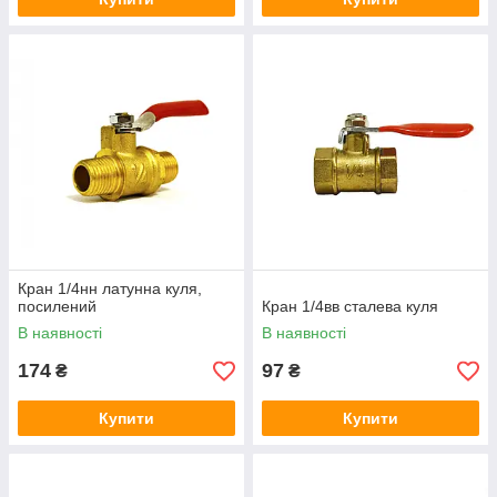
Кран 1/4нн латунна куля,
посилений
Кран 1/4вв сталева куля
В наявності
В наявності
174
97
₴
₴
Купити
Купити