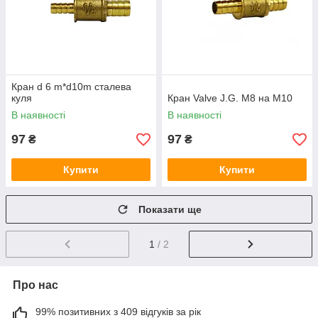
Кран d 6 m*d10m сталева
куля
Кран Valve J.G. М8 на М10
В наявності
В наявності
97
97
₴
₴
Купити
Купити
Показати ще
1
/ 2
Про нас
99% позитивних з 409 відгуків за рік