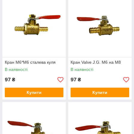
Кран М6*М6 сталева куля
Кран Valve J.G. М6 на М8
В наявності
В наявності
97
97
₴
₴
Купити
Купити